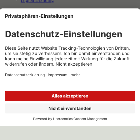
Digital Branding
Cases & Kunden
Nassauische Heimstätte | Wohnstadt
ABG
Ruckstuhl
Jahrhunderthalle
Prymos
ASB Bildung
isel Germany
Döhler
Über uns
Jobs
Meilensteine
Perspectives
Newsletter